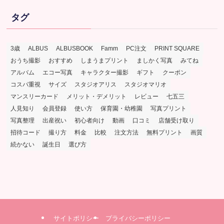
タグ
3歳
ALBUS
ALBUSBOOK
Famm
PC注文
PRINT SQUARE
おうち撮影
おすすめ
しまうまプリント
ましかく写真
みてね
アルバム
エコー写真
キャラクター撮影
ギフト
クーポン
コスパ重視
サイズ
スタジオアリス
スタジオマリオ
マンスリーカード
メリット・デメリット
レビュー
七五三
人見知り
会員登録
使い方
保育園・幼稚園
写真プリント
写真整理
出産祝い
初心者向け
動画
口コミ
店舗受け取り
招待コード
撮り方
料金
比較
注文方法
無料プリント
画質
続かない
誕生日
選び方
サイトポリシー
プライバシーポリシー