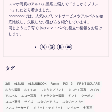
スマホ写真のアルバム整理に悩んで「ましかくプリン
ト」にたどり着きました。
photopoolでは、人気のプリントサービスやアルバムを徹
底比較し、失敗しない選び方を紹介しています。
同じように子育て中のママ・パパに役立つ情報をお届け
します。
タグ
3歳
ALBUS
ALBUSBOOK
Famm
PC注文
PRINT SQUARE
おうち撮影
おすすめ
しまうまプリント
ましかく写真
みてね
アルバム
エコー写真
キャラクター撮影
ギフト
クーポン
コスパ重視
サイズ
スタジオアリス
スタジオマリオ
マンスリーカード
メリット・デメリット
レビュー
七五三