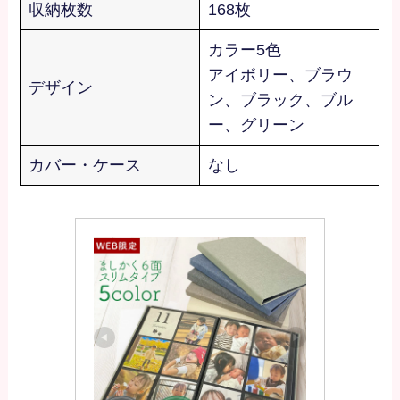
収納枚数
168枚
カラー5色
アイボリー、ブラウ
デザイン
ン、ブラック、ブル
ー、グリーン
カバー・ケース
なし