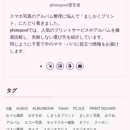
photopool運営者
スマホ写真のアルバム整理に悩んで「ましかくプリン
ト」にたどり着きました。
photopoolでは、人気のプリントサービスやアルバムを徹
底比較し、失敗しない選び方を紹介しています。
同じように子育て中のママ・パパに役立つ情報をお届け
します。
タグ
3歳
ALBUS
ALBUSBOOK
Famm
PC注文
PRINT SQUARE
おうち撮影
おすすめ
しまうまプリント
ましかく写真
みてね
アルバム
エコー写真
キャラクター撮影
ギフト
クーポン
コスパ重視
サイズ
スタジオアリス
スタジオマリオ