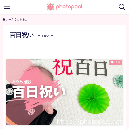
ホーム
百日祝い
百日祝い
– tag –
撮る