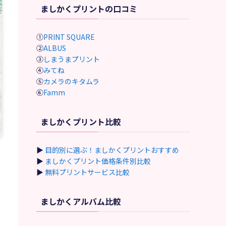
ましかくプリントの口コミ
①
PRINT SQUARE
②
ALBUS
③
しまうまプリント
④
みてね
⑤
カメラのキタムラ
⑥
Famm
ましかくプリント比較
▶
目的別に選ぶ！ましかくプリントおすすめ
▶
ましかくプリント価格条件別比較
▶
無料プリントサービス比較
ましかくアルバム比較