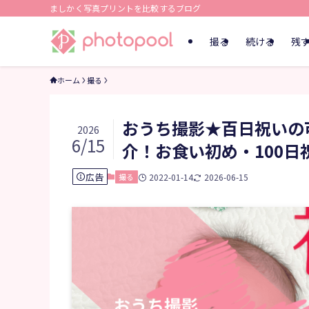
ましかく写真プリントを比較するブログ
撮る
続ける
残
ホーム
撮る
おうち撮影★百日祝いの
2026
6/15
介！お食い初め・100日
広告
撮る
2022-01-14
2026-06-15