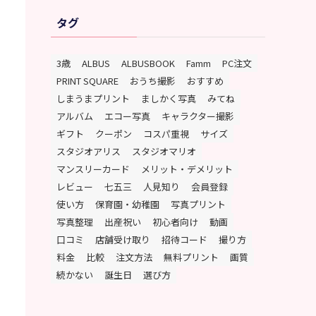
タグ
3歳
ALBUS
ALBUSBOOK
Famm
PC注文
PRINT SQUARE
おうち撮影
おすすめ
しまうまプリント
ましかく写真
みてね
アルバム
エコー写真
キャラクター撮影
ギフト
クーポン
コスパ重視
サイズ
スタジオアリス
スタジオマリオ
マンスリーカード
メリット・デメリット
レビュー
七五三
人見知り
会員登録
使い方
保育園・幼稚園
写真プリント
写真整理
出産祝い
初心者向け
動画
口コミ
店舗受け取り
招待コード
撮り方
料金
比較
注文方法
無料プリント
画質
続かない
誕生日
選び方