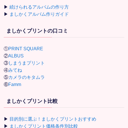
▶
続けられるアルバムの作り方
▶
ましかくアルバム作りガイド
ましかくプリントの口コミ
①
PRINT SQUARE
②
ALBUS
③
しまうまプリント
④
みてね
⑤
カメラのキタムラ
⑥
Famm
ましかくプリント比較
▶
目的別に選ぶ！ましかくプリントおすすめ
▶
ましかくプリント価格条件別比較