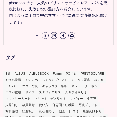
photopoolでは、人気のプリントサービスやアルバムを徹
底比較し、失敗しない選び方を紹介しています。
同じように子育て中のママ・パパに役立つ情報をお届け
します。
タグ
3歳
ALBUS
ALBUSBOOK
Famm
PC注文
PRINT SQUARE
おうち撮影
おすすめ
しまうまプリント
ましかく写真
みてね
アルバム
エコー写真
キャラクター撮影
ギフト
クーポン
コスパ重視
サイズ
スタジオアリス
スタジオマリオ
マンスリーカード
メリット・デメリット
レビュー
七五三
人見知り
会員登録
使い方
保育園・幼稚園
写真プリント
写真整理
出産祝い
初心者向け
動画
口コミ
店舗受け取り