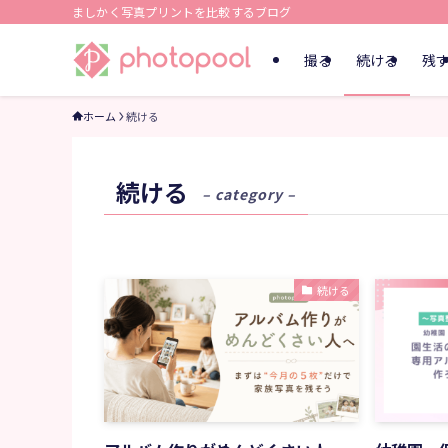
ましかく写真プリントを比較するブログ
撮る
続ける
残
ホーム
続ける
続ける
– category –
続ける