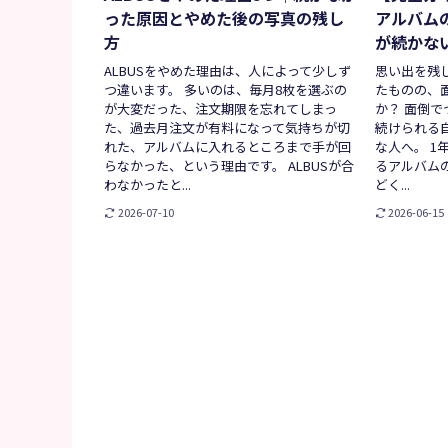
った原因とやめた後の写真の残し
アルバム
方
が続かな
ALBUSをやめた理由は、人によって少しず
思い出を残
つ違います。 多いのは、毎月8枚を選ぶの
たものの、
が大変だった、注文期限を忘れてしまっ
か？ 面倒
た、過去月注文が有料になって気持ちが切
続けられる
れた、アルバムに入れるところまで手が回
な人へ。 1
らなかった、という理由です。 ALBUSが合
るアルバム
わなかったと...
どく...
2026-07-10
2026-06-15