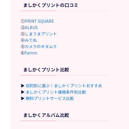
ましかくプリントの口コミ
①
PRINT SQUARE
②
ALBUS
③
しまうまプリント
④
みてね
バ
⑤
カメラのキタムラ
⑥
Famm
ましかくプリント比較
▶
目的別に選ぶ！ましかくプリントおすすめ
▶
ましかくプリント価格条件別比較
▶
無料プリントサービス比較
ましかくアルバム比較