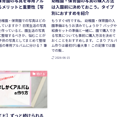
保育園の写真を専用アル
幼稚園・保育園の写真の購入方法
るメリットと重要性【写
は入園前に決めておこう。タイプ
別におすすめを紹介
幼稚園・保育園での写真はどの
もうすぐ4月ですね。 幼稚園・保育園の入
していますか？ 日常生活の写真
園準備はもうお済みでしょうか？ バッグや
を作っていると、園生活の写真
給食セットの準備と一緒に、園で購入でき
に整理するべきか、悩むことが
る写真についても事前に購入方法を決めて
 子供の写真としてまとめて整理
おくことをおすすめします。 こまり アル
活の専用アルバムに分ける？ 筆
ム作りは最初が1番大事！ この記事では園
での販...
2026-06-15
続ける
イド】ずっと続けられる