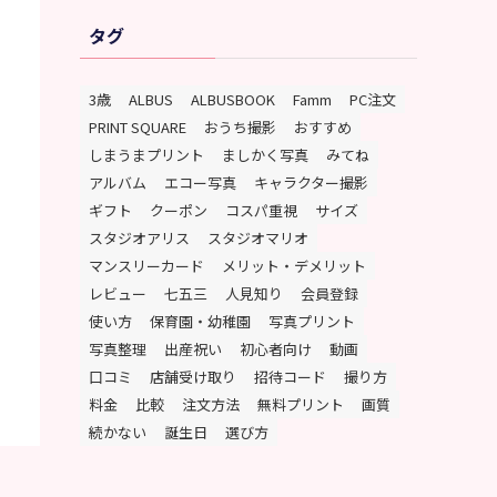
タグ
3歳
ALBUS
ALBUSBOOK
Famm
PC注文
PRINT SQUARE
おうち撮影
おすすめ
しまうまプリント
ましかく写真
みてね
アルバム
エコー写真
キャラクター撮影
ギフト
クーポン
コスパ重視
サイズ
スタジオアリス
スタジオマリオ
マンスリーカード
メリット・デメリット
レビュー
七五三
人見知り
会員登録
使い方
保育園・幼稚園
写真プリント
写真整理
出産祝い
初心者向け
動画
口コミ
店舗受け取り
招待コード
撮り方
料金
比較
注文方法
無料プリント
画質
続かない
誕生日
選び方