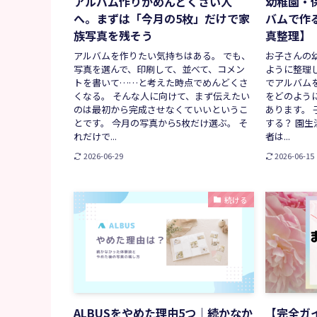
アルバム作りがめんどくさい人
幼稚園・
へ。まずは「今月の5枚」だけで家
バムで作
族写真を残そう
真整理】
アルバムを作りたい気持ちはある。 でも、
お子さんの
写真を選んで、印刷して、並べて、コメン
ように整理
トを書いて……と考えた時点でめんどくさ
でアルバム
くなる。 そんな人に向けて、まず伝えたい
をどのよう
のは最初から完成させなくていいというこ
あります。
とです。 今月の写真から5枚だけ選ぶ。 そ
する？ 園生
れだけで...
者は...
2026-06-29
2026-06-15
続ける
ALBUSをやめた理由5つ｜続かなか
【完全ガ